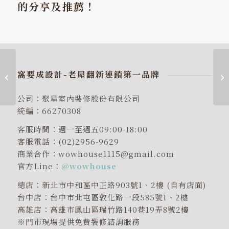
的分享及推薦！
浴室主牆用花磚這樣做
窩要成設計-老屋翻新連鎖第一品牌
跳色，每天洗澡都開心
公司：聚星室內裝修股份有限公司
統編：66270308
客服時間：週一至週五09:00-18:00
客服電話：(02)2956-9629
商業合作：wowhouse1115@gmail.com
官方Line：
@wowhouse
總店：新北市中和區中正路903號1、2樓 (自有店面)
台中店：台中市北屯區敦化路一段585號1、2樓
高雄店：高雄市鳳山區瑞竹路140巷19弄8號2樓
※門市現場提供免費裝修諮詢服務