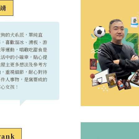
靖
愛狗的犬系派，單純直
率，喜歡溜冰、滑板、游
泳等運動，唱歌吃甜食是
生活中的小確幸，貼心提
供屋主更多想法及參考方
向，重視細節，耐心對待
每件人事物，是窩要成的
窩心女孩！
rank