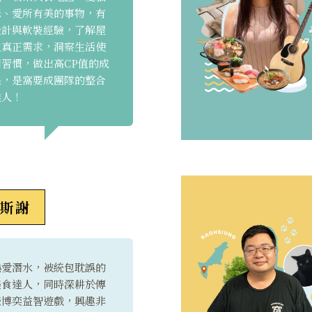
咪、愛所有美的事物，有
設計與軟裝經驗，了解屋
主真正需求，洞察生活使
用習慣，做出高CP值的成
果，是窩要成團隊的整合
達人！
斯謝
熱愛潛水，被統包耽誤的
美食達人，同時深耕於傳
統博奕益智遊戲，興趣非