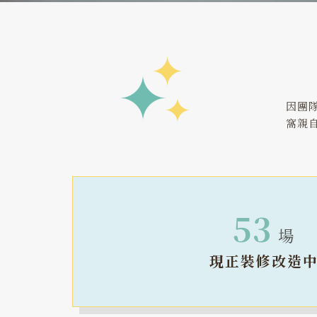
因團
窩親
53
場
現正裝修改造