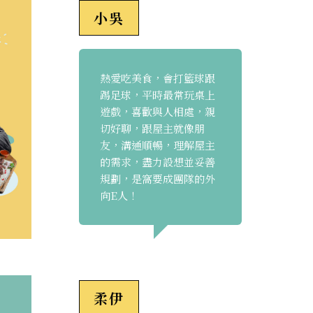
小吳
熱愛吃美食，會打籃球跟
踢足球，平時最常玩桌上
遊戲，喜歡與人相處，親
切好聊，跟屋主就像朋
友，溝通順暢，理解屋主
的需求，盡力設想並妥善
規劃，是窩要成團隊的外
向E人！
柔伊