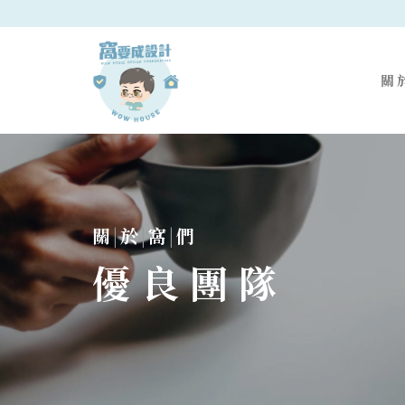
關
關
|
於
|
窩
|
們
優良團隊