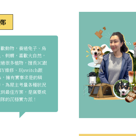
鄭
喜歡動物，養過兔子、烏
龜、刺蝟，喜歡大自然，
種過很多植物，擅長3C跟
IY維修、玩switch跟
ps，擁有實事求是的精
神，為屋主考量各種狀況
找到最佳方案，是窩要成
團隊的沉穩實力派！