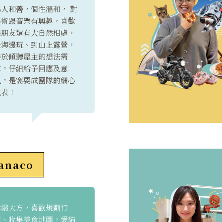
為人和善，個性溫和， 對
藝術跟音樂有興趣，喜歡
跟朋友還有大自然相處，
去海邊玩、到山上露營，
善於傾聽屋主的想法需
求，仔細給予回應及意
見，是窩要成團隊的細心
代表！
anaco
活潑大方，喜歡規劃行
程、收集美食地圖，愛貓