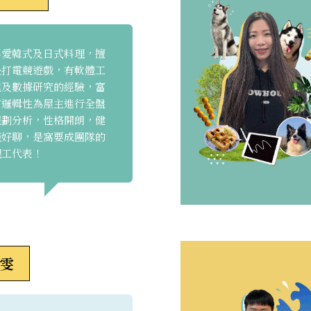
喜愛韓式及日式料理，擅
長打電競遊戲，有軟體工
程及數據研究的經驗，富
有邏輯性為屋主進行全盤
規劃分析，性格開朗，健
談好聊，是窩要成團隊的
理工代表！
雯