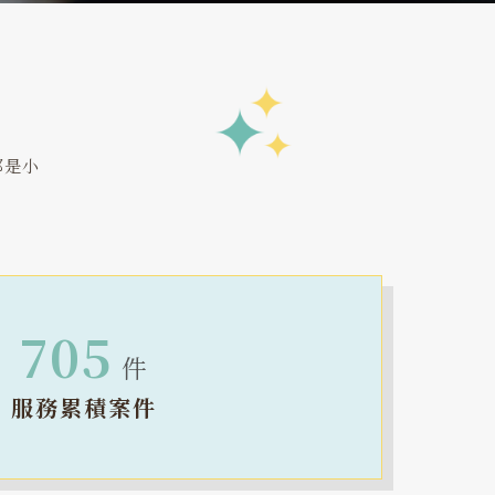
都是小
705
件
服務累積案件