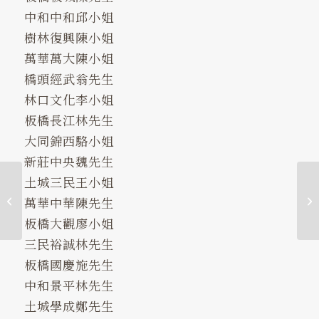
中和中和邱小姐
樹林復興陳小姐
萬華萬大陳小姐
橋頭經武翁先生
林口文化李小姐
板橋長江林先生
大同錦西駱小姐
新莊中央魏先生
土城三民王小姐
慶祝開幕！2/16-2/28透
萬華中華陳先生
過官方Line預約，即贈
簽約折扣金！
板橋大觀廖小姐
三民裕誠林先生
板橋國慶施先生
中和景平林先生
土城學成鄭先生