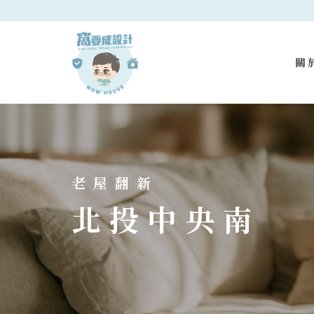
關
老
|
屋
|
翻
|
新
北投中央南