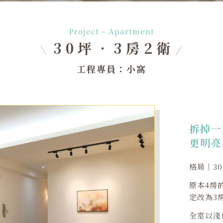
Project – Apartment
30坪‧3房2衛
工程專員：小窩
拆掉一
更明亮
格局｜3
原本4房
定改為3
全室以淺