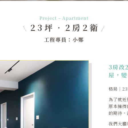
Project – Apartment
23坪‧2房2衛
工程專員：小鄭
3房改
屋，變
格局｜2
為了就近
原本擁擠
的期待，
我們大膽