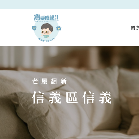
關
老
|
屋
|
翻
|
新
信義區信義