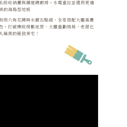
系統收納櫃與鐵道磚廚房。水電重拉並選用更適
候的海島型地板
別用六角花磚與水磨石點綴，全室搭配大膽高貴
色。打破傳統房數迷思，大膽重劃格局，老屋也
人稱羨的極致美宅！