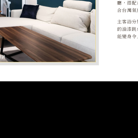
廳，搭配
合台灣氣
主客浴分
的油漆跳
能變身令