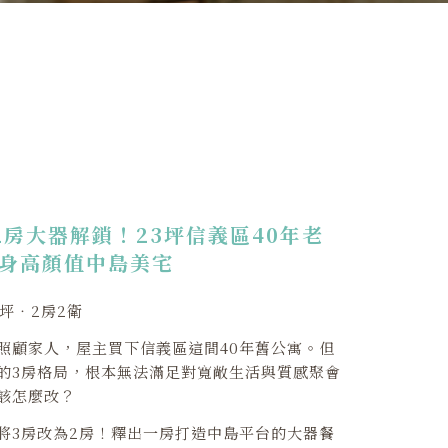
2房大器解鎖！23坪信義區40年老
身高顏值中島美宅
3坪‧2房2衛
照顧家人，屋主買下信義區這間40年舊公寓。但
的3房格局，根本無法滿足對寬敞生活與質感聚會
該怎麼改？
將3房改為2房！釋出一房打造中島平台的大器餐